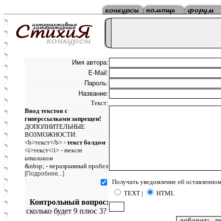
Имя автора:
E-Mail:
Пароль:
Название:
Текст:
Ввод текстов с
гиперссылками запрещен!
ДОПОЛНИТЕЛЬНЫЕ
ВОЗМОЖНОСТИ:
<b>текст</b> -
текст болдом
<i>текст</i> -
текст
италиком
&nbsp; - неразрывный пробел
[Подробнее...]
Получать уведомление об оставленном
TEXT |
HTML
Контрольный вопрос:
сколько будет 9 плюс 3?