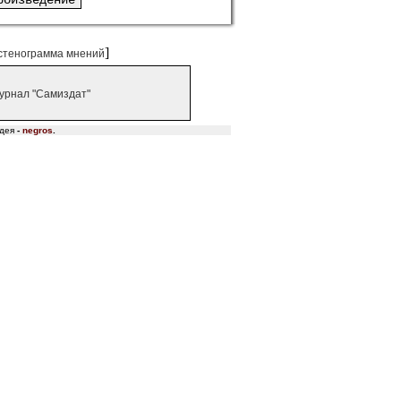
]
стенограмма мнений
урнал "Самиздат"
дея
-
negros
.