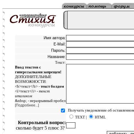
Имя автора:
E-Mail:
Пароль:
Название:
Текст:
Ввод текстов с
гиперссылками запрещен!
ДОПОЛНИТЕЛЬНЫЕ
ВОЗМОЖНОСТИ:
<b>текст</b> -
текст болдом
<i>текст</i> -
текст
италиком
&nbsp; - неразрывный пробел
[Подробнее...]
Получать уведомление об оставленном
TEXT |
HTML
Контрольный вопрос:
сколько будет 5 плюс 3?