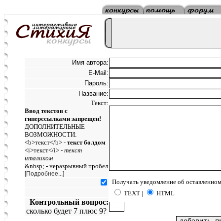
Имя автора:
E-Mail:
Пароль:
Название:
Текст:
Ввод текстов с
гиперссылками запрещен!
ДОПОЛНИТЕЛЬНЫЕ
ВОЗМОЖНОСТИ:
<b>текст</b> -
текст болдом
<i>текст</i> -
текст
италиком
&nbsp; - неразрывный пробел
[Подробнее...]
Получать уведомление об оставленном
TEXT |
HTML
Контрольный вопрос:
сколько будет 7 плюс 9?