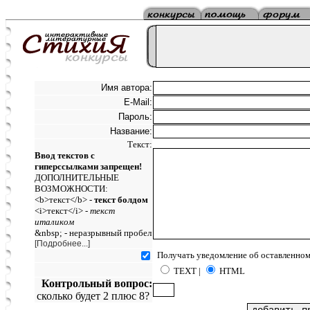
Имя автора:
E-Mail:
Пароль:
Название:
Текст:
Ввод текстов с
гиперссылками запрещен!
ДОПОЛНИТЕЛЬНЫЕ
ВОЗМОЖНОСТИ:
<b>текст</b> -
текст болдом
<i>текст</i> -
текст
италиком
&nbsp; - неразрывный пробел
[Подробнее...]
Получать уведомление об оставленном
TEXT |
HTML
Контрольный вопрос:
сколько будет 2 плюс 8?