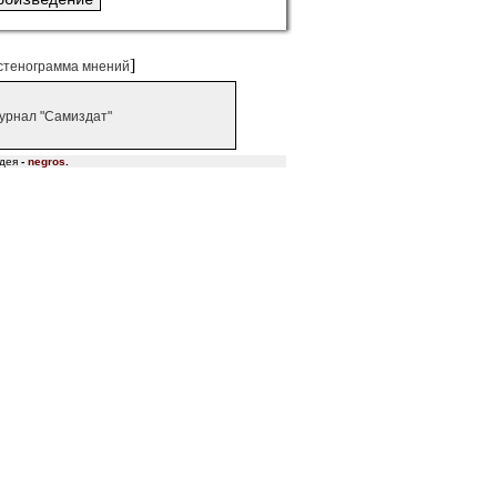
]
стенограмма мнений
урнал "Самиздат"
дея
-
negros
.