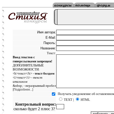
Имя автора:
E-Mail:
Пароль:
Название:
Текст:
Ввод текстов с
гиперссылками запрещен!
ДОПОЛНИТЕЛЬНЫЕ
ВОЗМОЖНОСТИ:
<b>текст</b> -
текст болдом
<i>текст</i> -
текст
италиком
&nbsp; - неразрывный пробел
[Подробнее...]
Получать уведомление об оставленном
TEXT |
HTML
Контрольный вопрос:
сколько будет 2 плюс 3?