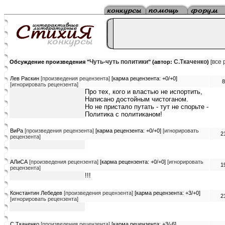
Чуть-чуть политики
C.Tкаченко
все 
Обсуждение произведения "
" (автор:
)
[
Лев Раскин
[произведения рецензента]
[карма рецензента: +0/+0]
8
[игнорировать рецензента]
Про тех, кого и властью не испортить,
Написано достойным чистоганом.
Но не пристало путать - тут не спорьте -
Политика с политиканом!
ВиРа
[произведения рецензента]
[карма рецензента: +0/+0]
[игнорировать
2
рецензента]
АЛиСА
[произведения рецензента]
[карма рецензента: +0/+0]
[игнорировать
1
рецензента]
!!!
Константин Лебедев
[произведения рецензента]
[карма рецензента: +3/+0]
2
[игнорировать рецензента]
C.Tкаченко
[произведения рецензента]
[карма рецензента: +3/-6]