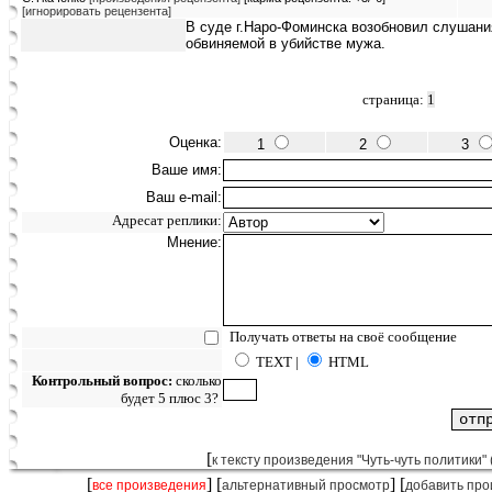
[игнорировать рецензента]
В суде г.Наро-Фоминска возобновил слушани
обвиняемой в убийстве мужа.
страница:
1
Оценка:
1
2
3
Ваше имя:
Ваш e-mail:
Адресат реплики:
Мнение:
Получать ответы на своё сообщение
TEXT |
HTML
Контрольный вопрос:
сколько
будет 5 плюс 3?
[
к тексту произведения "Чуть-чуть политики" 
[
] [
] [
все произведения
альтернативный просмотр
добавить про