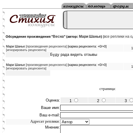
Весна
Мари Шанье
все реплики на 
Обсуждение произведения "
" (автор:
)
[
Мари Шанье
[произведения рецензента]
[карма рецензента: +0/+0]
1
[игнорировать рецензента]
Буду рада видеть отзывы
Мари Шанье
[произведения рецензента]
[карма рецензента: +0/+0]
1
[игнорировать рецензента]
страница:
Оценка:
1
2
3
Ваше имя:
Ваш e-mail:
Адресат реплики:
Мнение: