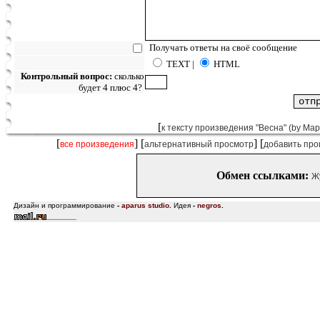
Получать ответы на своё сообщение
TEXT |
HTML
Контрольный вопрос:
сколько
будет 4 плюс 4?
[
к тексту произведения "Весна" (by Ма
[
] [
] [
все произведения
альтернативный просмотр
добавить про
Обмен ссылками:
Ж
Дизайн и программирование
-
aparus studio
.
Идея
-
negros
.