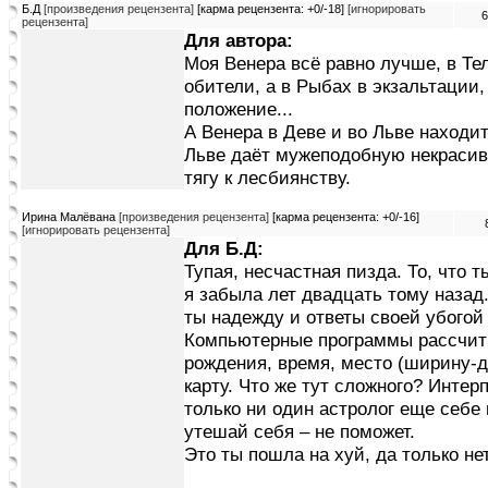
Б.Д
[произведения рецензента]
[карма рецензента: +0/-18]
[игнорировать
6
рецензента]
Для автора:
Моя Венера всё равно лучше, в Тел
обители, а в Рыбах в экзальтации
положение...
А Венера в Деве и во Льве находи
Льве даёт мужеподобную некрасив
тягу к лесбиянству.
Ирина Малёвана
[произведения рецензента]
[карма рецензента: +0/-16]
[игнорировать рецензента]
Для Б.Д:
Тупая, несчастная пизда. То, что 
я забыла лет двадцать тому назад.
ты надежду и ответы своей убогой
Компьютерные программы рассчит
рождения, время, место (ширину-д
карту. Что же тут сложного? Интер
только ни один астролог еще себе
утешай себя – не поможет.
Это ты пошла на хуй, да только нет