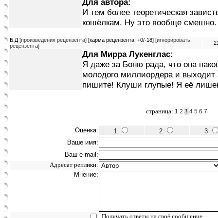
Для автора:
И тем более теоретическая завист
кошёлкам. Ну это вообще смешно.
Б.Д
[произведения рецензента]
[карма рецензента: +0/-18]
[игнорировать
2
рецензента]
Для Мирра Лукенглас:
Я даже за Боню рада, что она нако
молодого миллиордера и выходит з
пишите! Клуши глупые! Я её лишен
страница:
3
1
2
4
5
6
7
Оценка:
1
2
3
Ваше имя:
Ваш e-mail:
Адресат реплики:
Мнение:
Получать ответы на своё сообщение