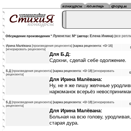
Лукенглас М
Елена Инина
все репл
Обсуждение произведения "
" (автор:
)
[
Ирина Малёвана
[произведения рецензента]
[карма рецензента: +0/-16]
[игнорировать рецензента]
Для Б.Д:
Сдохни, сделай себе одолжение.
Б.Д
[произведения рецензента]
[карма рецензента: +0/-18]
[игнорировать
6
рецензента]
Для Ирина Малёвана:
Ну, не я же пишу желчные уродлив
наркоманок всерьёз невоспринима
Б.Д
[произведения рецензента]
[карма рецензента: +0/-18]
[игнорировать
6
рецензента]
Для Ирина Малёвана:
Больная на всю голову, уродливая
старая дура.