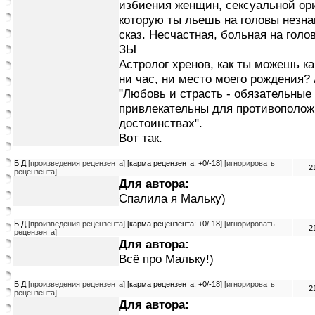
избиения женщин, сексуальной ори
которую ты льешь на головы незна
сказ. Несчастная, больная на голо
ЗЫ
Астролог хренов, как ты можешь кар
ни час, ни место моего рождения? 
"Любовь и страсть - обязательные
привлекательны для противоположн
достоинствах".
Вот так.
Б.Д
[произведения рецензента]
[карма рецензента: +0/-18]
[игнорировать
2
рецензента]
Для автора:
Спалила я Мальку)
Б.Д
[произведения рецензента]
[карма рецензента: +0/-18]
[игнорировать
2
рецензента]
Для автора:
Всё про Мальку!)
Б.Д
[произведения рецензента]
[карма рецензента: +0/-18]
[игнорировать
2
рецензента]
Для автора: