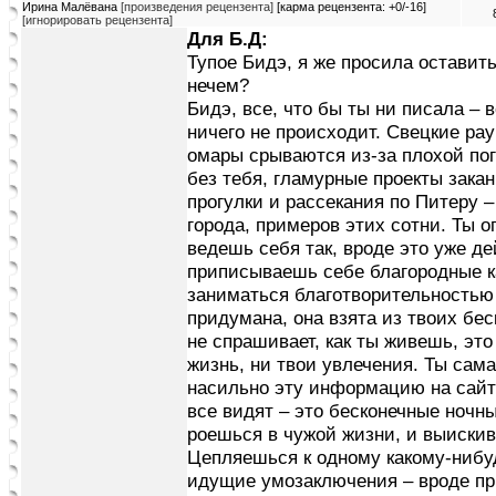
Ирина Малёвана
[произведения рецензента]
[карма рецензента: +0/-16]
[игнорировать рецензента]
Для Б.Д:
Тупое Бидэ, я же просила оставит
нечем?
Бидэ, все, что бы ты ни писала – 
ничего не происходит. Свецкие ра
омары срываются из-за плохой по
без тебя, гламурные проекты зака
прогулки и рассекания по Питеру 
города, примеров этих сотни. Ты 
ведешь себя так, вроде это уже д
приписываешь себе благородные к
заниматься благотворительностью
придумана, она взята из твоих бес
не спрашивает, как ты живешь, это
жизнь, ни твои увлечения. Ты сама
насильно эту информацию на сайт
все видят – это бесконечные ночны
роешься в чужой жизни, и выискив
Цепляешься к одному какому-нибу
идущие умозаключения – вроде пр