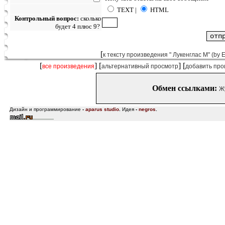
TEXT |
HTML
Контрольный вопрос:
сколько
будет 4 плюс 9?
[
к тексту произведения " Лукенглас М" (by
[
] [
] [
все произведения
альтернативный просмотр
добавить про
Обмен ссылками:
Ж
Дизайн и программирование
-
aparus studio
.
Идея
-
negros
.