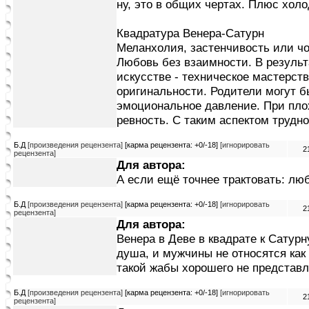
ну, это в общих чертах. Плюс холо
Квадратура Венера-Сатурн
Меланхолия, застенчивость или ч
Любовь без взаимности. В результ
искусстве - техническое мастерств
оригинальности. Родители могут б
эмоциональное давление. При плох
ревность. С таким аспектом трудно
Б.Д
[произведения рецензента]
[карма рецензента: +0/-18]
[игнорировать
2
рецензента]
Для автора:
А если ещё точнее трактовать: лю
Б.Д
[произведения рецензента]
[карма рецензента: +0/-18]
[игнорировать
2
рецензента]
Для автора:
Венера в Деве в квадрате к Сатурн
душа, и мужчины не относятся как
такой жабы хорошего не представ
Б.Д
[произведения рецензента]
[карма рецензента: +0/-18]
[игнорировать
2
рецензента]