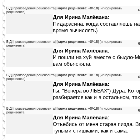
Б.Д
[произведения рецензента]
[карма рецензента: +0/-18]
[игнорировать
6
рецензента]
Для Ирина Малёвана:
Пидарасина, когда составляешь н
время вычислять)
Б.Д
[произведения рецензента]
[карма рецензента: +0/-18]
[игнорировать
6
рецензента]
Для Ирина Малёвана:
И пошли на хуй вместе с быдло-М
вам объясняла.
Б.Д
[произведения рецензента]
[карма рецензента: +0/-18]
[игнорировать
6
рецензента]
Для Ирина Малёвана:
Гы. "Венера во ЛЬВАХ") Дура. Кото
разбирается как и в остальном, та
Б.Д
[произведения рецензента]
[карма рецензента: +0/-18]
[игнорировать
6
рецензента]
Для Ирина Малёвана:
Отъебись от меня старая пизда. 
тупыми стишками, как и сама.