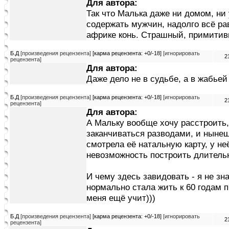
Для автора:
Так что Малька даже ни домом, ни
содержать мужчин, надолго всё рав
африке конь. Страшный, примитив
Б.Д
[произведения рецензента]
[карма рецензента: +0/-18]
[игнорировать
2
рецензента]
Для автора:
Даже дело не в судьбе, а в жабье
Б.Д
[произведения рецензента]
[карма рецензента: +0/-18]
[игнорировать
2
рецензента]
Для автора:
А Мальку вообще хочу расстроить, 
заканчиваться разводами, и нынеш
смотрела её натальную карту, у не
невозможность построить длитель
И чему здесь завидовать - я не зн
нормально стала жить к 60 годам 
меня ещё учит)))
Б.Д
[произведения рецензента]
[карма рецензента: +0/-18]
[игнорировать
2
рецензента]