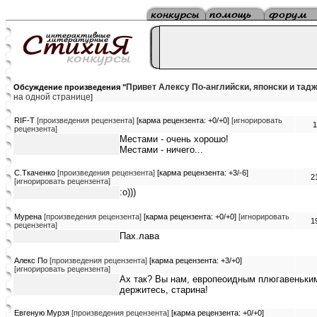
Привет Алексу По-английски, японски и тад
Обсуждение произведения "
на одной странице
]
RIF-T
[произведения рецензента]
[карма рецензента: +0/+0]
[игнорировать
1
рецензента]
Местами - очень хорошо!
Местами - ничего...
C.Tкаченко
[произведения рецензента]
[карма рецензента: +3/-6]
2
[игнорировать рецензента]
:о)))
Мурена
[произведения рецензента]
[карма рецензента: +0/+0]
[игнорировать
1
рецензента]
Пах.лава
Алекс По
[произведения рецензента]
[карма рецензента: +3/+0]
[игнорировать рецензента]
Ах так? Вы нам, европеоидным плюгавеньким
держитесь, старина!
Евгеную Мурзя
[произведения рецензента]
[карма рецензента: +0/+0]