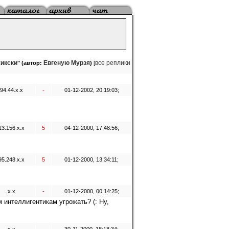
жикски
Евгеную Мурзя
все реплики
" (автор:
)
[
94.44.x.x
-
01-12-2002, 20:19:03;
13.156.x.x
5
04-12-2000, 17:48:56;
95.248.x.x
5
01-12-2000, 13:34:11;
..x.x
-
01-12-2000, 00:14:25;
 интеллигентикам угрожать? (: Ну,