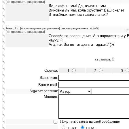
[игнорировать рецензента]
Да, скифы - мы! Да, азиаты - мы...
Виновны ль мы, коль хрустнет Ваш скелет
В тяжёлых нежных наших лапах?
Алекс По
[произведения рецензента]
[карма рецензента: +3/+0]
2
[игнорировать рецензента]
Спасибо за посвящение. А в пародиях я и у В
науку. (:
Ага, так Вы не татарин, а таджик? (%
страница:
1
Оценка:
1
2
3
Ваше имя:
Ваш e-mail:
Адресат реплики:
Мнение:
Получать ответы на своё сообщение
TEXT |
HTML