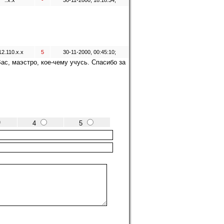
..x.x
-
30-11-2000, 18:18:34;
12.110.x.x
5
30-11-2000, 00:45:10;
ас, маэстро, кое-чему учусь. Спасибо за
4
5