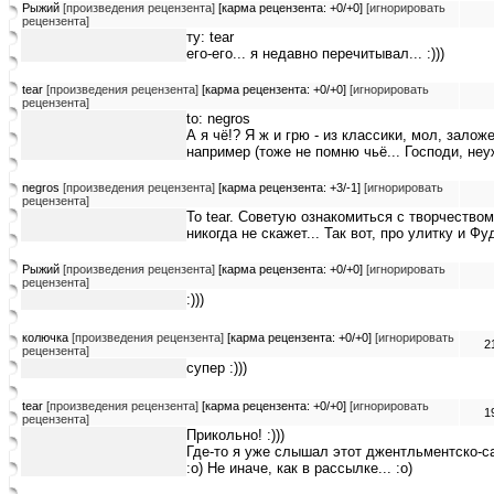
Рыжий
[произведения рецензента]
[карма рецензента: +0/+0]
[игнорировать
рецензента]
ту: tear
его-его... я недавно перечитывал... :)))
tear
[произведения рецензента]
[карма рецензента: +0/+0]
[игнорировать
рецензента]
to: negros
А я чё!? Я ж и грю - из классики, мол, залож
например (тоже не помню чьё... Господи, неуж
negros
[произведения рецензента]
[карма рецензента: +3/-1]
[игнорировать
рецензента]
To tear. Советую ознакомиться с творчеством
никогда не скажет... Так вот, про улитку и Фуд
Рыжий
[произведения рецензента]
[карма рецензента: +0/+0]
[игнорировать
рецензента]
:)))
колючка
[произведения рецензента]
[карма рецензента: +0/+0]
[игнорировать
2
рецензента]
супер :)))
tear
[произведения рецензента]
[карма рецензента: +0/+0]
[игнорировать
1
рецензента]
Прикольно! :)))
Где-то я уже слышал этот джентльментско-са
:о) Не иначе, как в рассылке... :о)