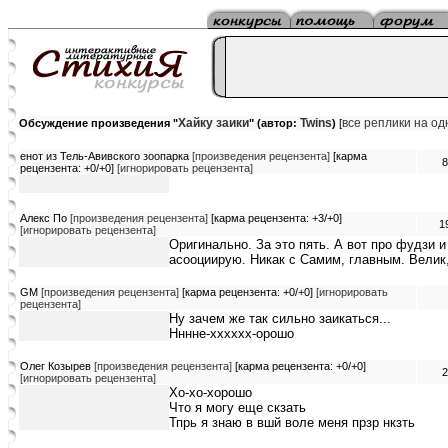
Хайку заики
Twins
все реплики на о
Обсуждение произведения "
" (автор:
)
[
енот из Тель-Авивского зоопарка
[произведения рецензента]
[карма
8
рецензента: +0/+0]
[игнорировать рецензента]
Алекс По
[произведения рецензента]
[карма рецензента: +3/+0]
1
[игнорировать рецензента]
Оригинально. За это пять. А вот про фудзи и
асооциирую. Никак с Самим, главным. Велик, 
GM
[произведения рецензента]
[карма рецензента: +0/+0]
[игнорировать
рецензента]
Ну зачем же так сильно заикаться...
Нннне-хххххх-орошо
Олег Козырев
[произведения рецензента]
[карма рецензента: +0/+0]
2
[игнорировать рецензента]
Хо-хо-хорошо
Что я могу еще скзать
Тпрь я знаю в вшй воле меня прзр нкзть