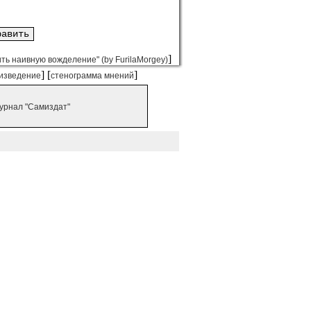
]
ть наивную вожделение" (by FurilaMorgey)
] [
]
изведение
стенограмма мнений
урнал "Самиздат"