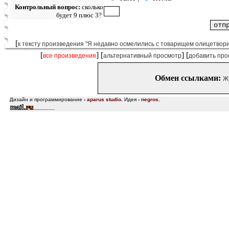
Контрольный вопрос:
сколько
будет 9 плюс 3?
[
к тексту произведения "Я недавно осмелились с товарищем олицетвори
[
] [
] [
все произведения
альтернативный просмотр
добавить про
Обмен ссылками:
Ж
Дизайн и программирование
-
aparus studio
.
Идея
-
negros
.