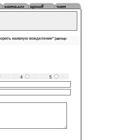
ворить наивную вожделение
" (автор:
4
5