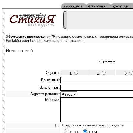
Я недавно осмелились с товарищем олицет
Обсуждение произведения "
FurilaMorgey
все реплики на одной странице
)
[
]
Ничего нет :)
страница:
Оценка:
1
2
3
Ваше имя:
Ваш e-mail:
Адресат реплики:
Мнение:
Получать ответы на своё сообщение
TEXT |
HTML