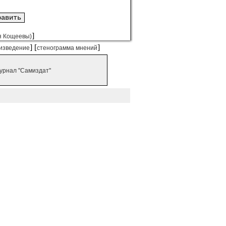
]
ья Кощеевы)
] [
]
изведение
стенограмма мнений
урнал "Самиздат"