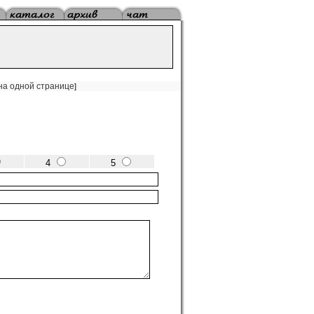
на одной странице
]
4
5