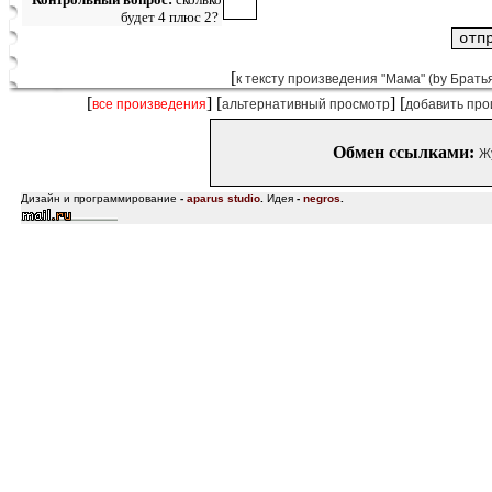
будет 4 плюс 2?
[
к тексту произведения "Мама" (by Брат
[
] [
] [
все произведения
альтернативный просмотр
добавить про
Обмен ссылками:
Ж
Дизайн и программирование
-
aparus studio
.
Идея
-
negros
.