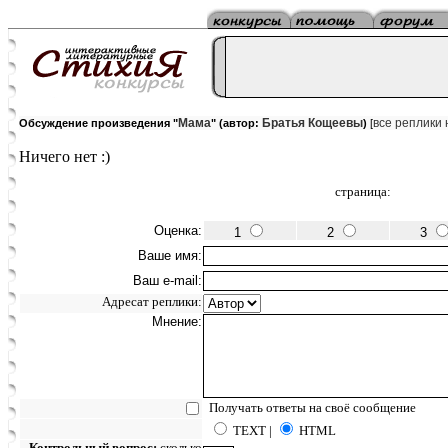
Мама
Братья Кощеевы
все реплики 
Обсуждение произведения "
" (автор:
)
[
Ничего нет :)
страница:
Оценка:
1
2
3
Ваше имя:
Ваш e-mail:
Адресат реплики:
Мнение:
Получать ответы на своё сообщение
TEXT |
HTML
Контрольный вопрос:
сколько