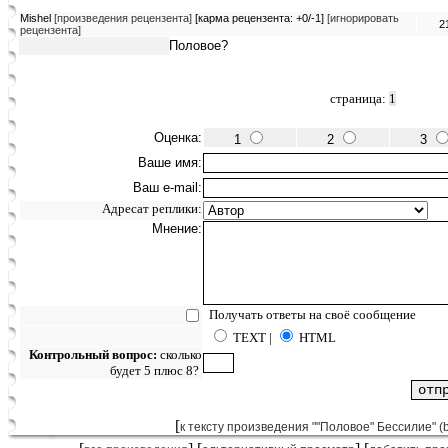
Mishel
[произведения рецензента]
[карма рецензента: +0/-1]
[игнорировать
2
рецензента]
Половое?
страница:
1
Оценка:
1
2
3
Ваше имя:
Ваш e-mail:
Адресат реплики:
Мнение:
Получать ответы на своё сообщение
TEXT |
HTML
Контрольный вопрос:
сколько
будет 5 плюс 8?
[
к тексту произведения ""Половое" Бессилие" (