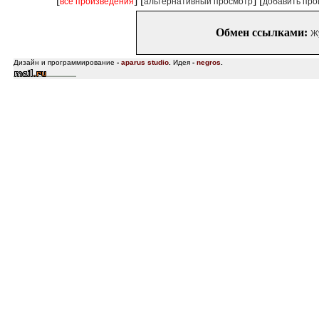
[
] [
] [
все произведения
альтернативный просмотр
добавить про
Обмен ссылками:
Ж
Дизайн и программирование
-
aparus studio
.
Идея
-
negros
.