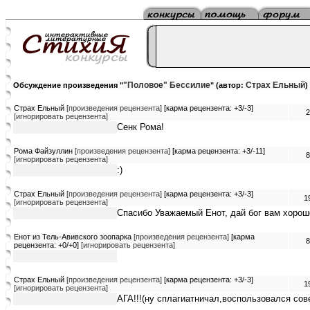
"Половое" Бессилие
Страх Ельный
Обсуждение произведения "
" (автор:
)
Страх Ельный
[произведения рецензента]
[карма рецензента: +3/-3]
2
[игнорировать рецензента]
Сенк Рома!
Рома Файзуллин
[произведения рецензента]
[карма рецензента: +3/-11]
8
[игнорировать рецензента]
:)
Страх Ельный
[произведения рецензента]
[карма рецензента: +3/-3]
1
[игнорировать рецензента]
Спасибо Уважаемый Енот, дай бог вам хорош
Енот из Тель-Авивского зоопарка
[произведения рецензента]
[карма
8
рецензента: +0/+0]
[игнорировать рецензента]
Страх Ельный
[произведения рецензента]
[карма рецензента: +3/-3]
1
[игнорировать рецензента]
АГА!!!(ну сплагиатничал,воспользовался сове