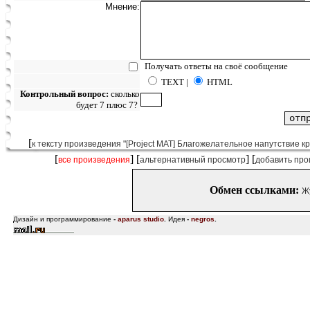
Мнение:
Получать ответы на своё сообщение
TEXT |
HTML
Контрольный вопрос:
сколько
будет 7 плюс 7?
[
к тексту произведения "[Project MAT] Благожелательное напутствие кр
[
] [
] [
все произведения
альтернативный просмотр
добавить про
Обмен ссылками:
Ж
Дизайн и программирование
-
aparus studio
.
Идея
-
negros
.