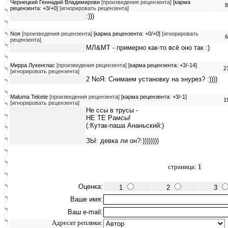
Чернецкий Геннадий Владимирови
[произведения рецензента]
[карма
8
рецензента: +3/+0]
[игнорировать рецензента]
:)))
Noя
[произведения рецензента]
[карма рецензента: +0/+0]
[игнорировать
6
рецензента]
МЛ&MT - примерно как-то всё оно так :)
Мирра Лукенглас
[произведения рецензента]
[карма рецензента: +3/-14]
2
[игнорировать рецензента]
2 NoЯ: Снимаем установку на энурез? :))))
Maluma Tekete
[произведения рецензента]
[карма рецензента: +3/-1]
1
[игнорировать рецензента]
Не ссы в трусы -
НЕ ТЕ Рамсы!
(:Кутак-паша Ананьский:)
ЗЫ: девка ли он?:))))))))
страница:
1
Оценка:
1
2
3
Ваше имя:
Ваш e-mail:
Адресат реплики: