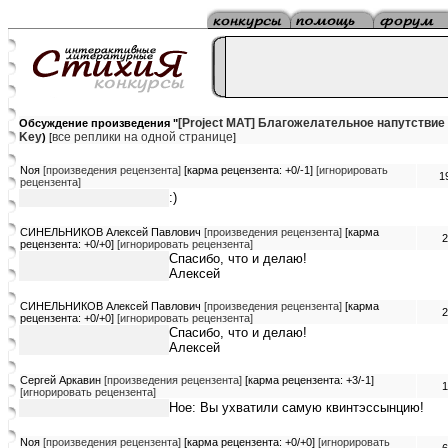
[Project MAT] Благожелательное напутствие
Обсуждение произведения "
Key
все реплики на одной странице
)
[
]
Nоя
[произведения рецензента]
[карма рецензента: +0/-1]
[игнорировать
1
рецензента]
:)
СИНЕЛЬНИКОВ Алексей Павлович
[произведения рецензента]
[карма
2
рецензента: +0/+0]
[игнорировать рецензента]
Спасибо, что и делаю!
Алексей
СИНЕЛЬНИКОВ Алексей Павлович
[произведения рецензента]
[карма
2
рецензента: +0/+0]
[игнорировать рецензента]
Спасибо, что и делаю!
Алексей
Сергей Аркавин
[произведения рецензента]
[карма рецензента: +3/-1]
1
[игнорировать рецензента]
Ное: Вы ухватили самую квинтэссынцию!
Noя
[произведения рецензента]
[карма рецензента: +0/+0]
[игнорировать