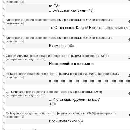
6
рецензента]
to CA:
...он эссеит как умеит? :)
Noя
[произведения рецензента]
[карма рецензента: +0/+0]
[игнорировать
6
рецензента]
To С.Ткаченко: Класс! Вот это пожелание так
Noя
[произведения рецензента]
[карма рецензента: +0/+0]
[игнорировать
6
рецензента]
Всем спасибо.
Сергей Аркавин
[произведения рецензента]
[карма рецензента: +3/-1]
1
[игнорировать рецензента]
Не стреляйте в эссыиста
mutabor
[произведения рецензента]
[карма рецензента: +0/+0]
[игнорировать
2
рецензента]
!!!!!!!!!!!!!!!!!!!!!!!!!!!!!!!!!!!!!!!!!!!!!!!!!!!!!!!!!!!!!!!!!!!!!
C.Tкаченко
[произведения рецензента]
[карма рецензента: +3/-6]
6
[игнорировать рецензента]
...И станешь идолом попсы?
:о)))
Gabby
[произведения рецензента]
[карма рецензента: +3/-3]
[игнорировать
рецензента]
Восхитительно! :-))