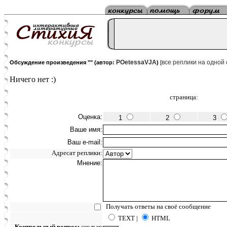
POetessaVJA
все реплики на одной
Обсуждение произведения "
" (автор:
)
[
Ничего нет :)
страница:
Оценка:
1
2
3
Ваше имя:
Ваш e-mail:
Адресат реплики:
Мнение:
Получать ответы на своё сообщение
TEXT |
HTML
Контрольный вопрос:
сколько