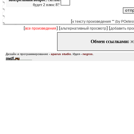
будет 2 плюс 8?
[
к тексту произведения "" (by POete
[
] [
] [
все произведения
альтернативный просмотр
добавить про
Обмен ссылками:
Ж
Дизайн и программирование
-
aparus studio
.
Идея
-
negros
.