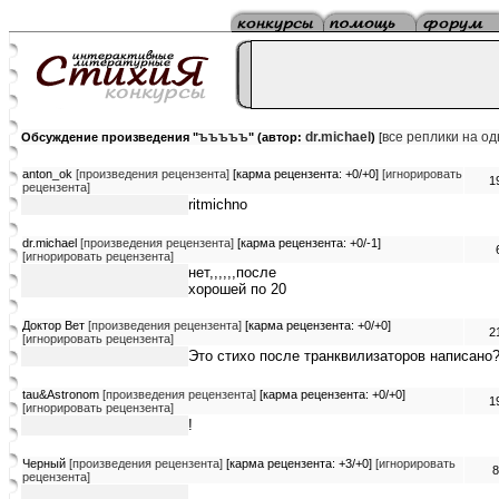
ъъъъъ
dr.michael
все реплики на о
Обсуждение произведения "
" (автор:
)
[
anton_ok
[произведения рецензента]
[карма рецензента: +0/+0]
[игнорировать
1
рецензента]
ritmichno
dr.michael
[произведения рецензента]
[карма рецензента: +0/-1]
[игнорировать рецензента]
нет,,,,,,после
хорошей по 20
Доктор Вет
[произведения рецензента]
[карма рецензента: +0/+0]
2
[игнорировать рецензента]
Это стихо после транквилизаторов написано?
tau&Astronom
[произведения рецензента]
[карма рецензента: +0/+0]
1
[игнорировать рецензента]
!
Черный
[произведения рецензента]
[карма рецензента: +3/+0]
[игнорировать
8
рецензента]