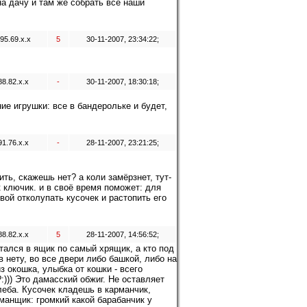
а дачу и там же собрать все наши
95.69.x.x
5
30-11-2007, 23:34:22;
88.82.x.x
-
30-11-2007, 18:30:18;
ние игрушки: все в бандерольке и будет,
91.76.x.x
-
28-11-2007, 23:21:25;
ить, скажешь нет? а коли замёрзнет, тут-
к ключик. и в своё время поможет: для
вой отколупать кусочек и растопить его
88.82.x.x
5
28-11-2007, 14:56:52;
ался в ящик по самый хрящик, а кто под
в нету, во все двери либо башкой, либо на
з окошка, улыбка от кошки - всего
))) Это дамасский обжиг. Не оставляет
леба. Кусочек кладешь в карманчик,
манщик: громкий какой барабанчик у