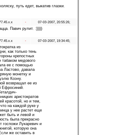
коляску, путь едет, выкатив глазки.
77.45.x.x
-
07-03-2007, 20:55:26;
цца. Павич рулит. :)))))
77.45.x.x
-
07-03-2007, 19:34:45;
тократка из
ни, как только тень
тороны крепостных
е табаком медового
вала ее с помощью
ва Ластово, давала
ряную монетку и
уэлю Коэну.
ой возвращал ее из
й Ефросиний.
Геталдич-
ницких аристократов
ей красотой, но и тем,
 что на каждой руке у
зинца у нее растет еще
жет быть и левой и
ность была прекрасно
от госпожи Лукаревич и
книгой, которую она
сли же оставить в