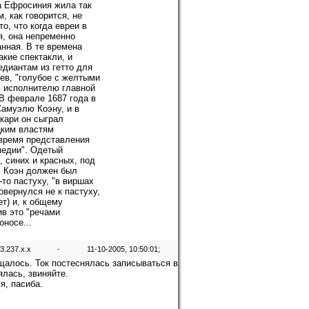
жа Ефросиния жила так
, как говорится, не
о, что когда евреи в
я, она непременно
анная. В те времена
кие спектакли, и
диантам из гетто для
ьев, "голубое с желтыми
ь исполнителю главной
В феврале 1687 года в
Самуэлю Коэну, и в
кари он сыграл
цким властям
 время представления
омедии". Одетый
, синих и красных, под
", Коэн должен был
то пастуху, "в виршах
овернулся не к пастуху,
ет) и, к общему
ив это "речами
носе...
3.237.x.x
-
11-10-2005, 10:50:01;
щалось. Ток постеснялась записываться в
лась, звиняйте.
я, пасиба.