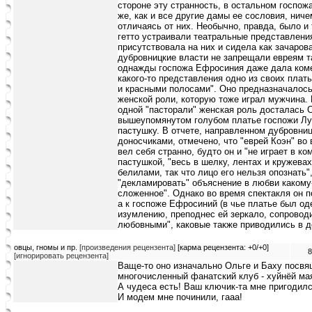
стороне эту странность, в остальном госпо
же, как и все другие дамы ее сословия, ничем
отличаясь от них. Необычно, правда, было и т
гетто устраивали театральные представлени
присутствовала на них и сидела как зачаров
дубровницкие власти не запрещали евреям та
однажды госпожа Ефросиния даже дала коме
какого-то представления одно из своих плат
и красными полосами". Оно предназначалос
женской роли, которую тоже играл мужчина. 
одной "пасторали" женская роль досталась 
вышеупомянутом голубом платье госпожи Лу
пастушку. В отчете, направленном дубровни
доносчиками, отмечено, что "еврей Коэн" во
вел себя странно, будто он и "не играет в к
пастушкой, "весь в шелку, лентах и кружевах
белилами, так что лицо его нельзя опознать
"декламировать" объяснение в любви какому-
сложенное". Однако во время спектакля он п
а к госпоже Ефросиний (в чье платье был од
изумлению, преподнес ей зеркало, сопровод
любовными", каковые также приводились в до
овцы, гномы и пр.
[произведения рецензента]
[карма рецензента: +0/+0]
8
[игнорировать рецензента]
Ваще-то оно изначально Ольге и Баху посвя
многочисленный фанатский клуб - хуйнёй мая
А чудеса есть! Ваш ключик-та мне пригодилс
И модем мне починили, гааа!