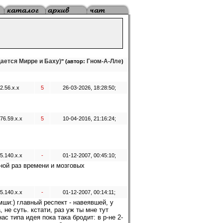
ется Мирре и Баху)
Гном-А-Лле
" (автор:
)
2.56.x.x
5
26-03-2026, 18:28:50;
76.59.x.x
5
10-04-2016, 21:16:24;
5.140.x.x
-
01-12-2007, 00:45:10;
иной раз времени и мозговых
5.140.x.x
-
01-12-2007, 00:14:11;
мши:) главный респект - навеявшей, у
, не суть. кстати, раз уж ты мне тут
ас типа идея пока така бродит: в р-не 2-