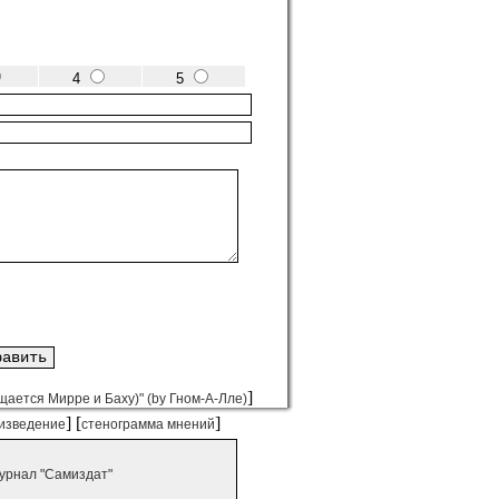
4
5
]
ется Мирре и Баху)" (by Гном-А-Лле)
] [
]
изведение
стенограмма мнений
урнал "Самиздат"