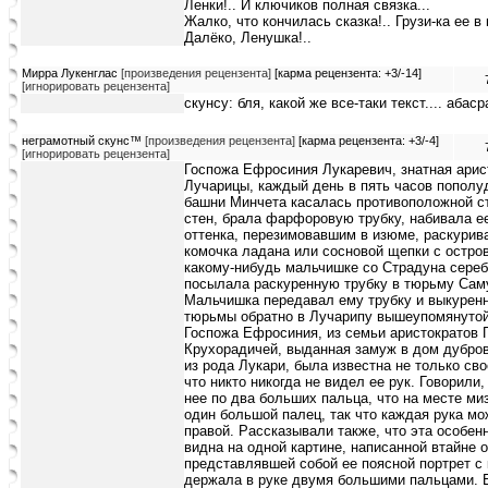
Ленки!.. И ключиков полная связка...
Жалко, что кончилась сказка!.. Грузи-ка ее в 
Далёко, Ленушка!..
Мирра Лукенглас
[произведения рецензента]
[карма рецензента: +3/-14]
[игнорировать рецензента]
скунсу: бля, какой же все-таки текст.... абасра
неграмотный скунс™
[произведения рецензента]
[карма рецензента: +3/-4]
[игнорировать рецензента]
Госпожа Ефросиния Лукаревич, знатная арис
Лучарицы, каждый день в пять часов пополуд
башни Минчета касалась противоположной с
стен, брала фарфоровую трубку, набивала е
оттенка, перезимовавшим в изюме, раскури
комочка ладана или сосновой щепки с остро
какому-нибудь мальчишке со Страдуна сереб
посылала раскуренную трубку в тюрьму Сам
Мальчишка передавал ему трубку и выкуренн
тюрьмы обратно в Лучарипу вышеупомянуто
Госпожа Ефросиния, из семьи аристократов 
Крухорадичей, выданная замуж в дом дубров
из рода Лукари, была известна не только сво
что никто никогда не видел ее рук. Говорили,
нее по два больших пальца, что на месте ми
один большой палец, так что каждая рука мо
правой. Рассказывали также, что эта особен
видна на одной картине, написанной втайне 
представлявшей собой ее поясной портрет с 
держала в руке двумя большими пальцами. Е