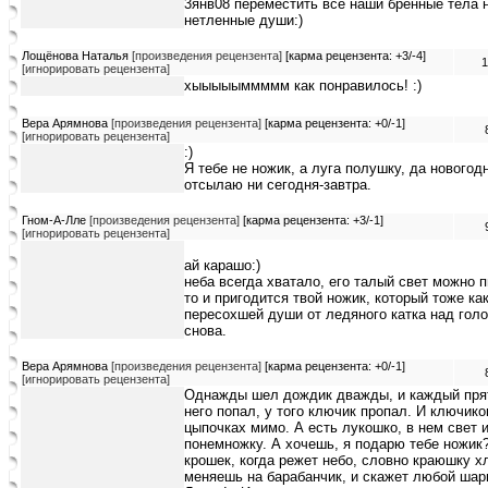
3янв08 переместить все наши бренные тела н
нетленные души:)
Лощёнова Наталья
[произведения рецензента]
[карма рецензента: +3/-4]
1
[игнорировать рецензента]
хыыыыыммммм как понравилось! :)
Вера Арямнова
[произведения рецензента]
[карма рецензента: +0/-1]
[игнорировать рецензента]
:)
Я тебе не ножик, а луга полушку, да новогод
отсылаю ни сегодня-завтра.
Гном-А-Лле
[произведения рецензента]
[карма рецензента: +3/-1]
[игнорировать рецензента]
ай карашо:)
неба всегда хватало, его талый свет можно п
то и пригодится твой ножик, который тоже ка
пересохшей души от ледяного катка над голо
снова.
Вера Арямнова
[произведения рецензента]
[карма рецензента: +0/-1]
[игнорировать рецензента]
Однажды шел дождик дважды, и каждый прят
него попал, у того ключик пропал. И ключико
цыпочках мимо. А есть лукошко, в нем свет и
понемножку. А хочешь, я подарю тебе ножик?:
крошек, когда режет небо, словно краюшку х
меняешь на барабанчик, и скажет любой шар