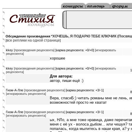
ХОЧЕШЬ, Я ПОДАРЮ ТЕБЕ КЛЮЧИК (Посвяща
Обсуждение произведения "
все реплики на одной странице
[
]
kkey
[произведения рецензента]
[карма рецензента: +0/+0]
[игнорировать
рецензента]
хорошее
kkey
[произведения рецензента]
[карма рецензента: +0/+0]
[игнорировать
1
рецензента]
Для автора:
автор, пиши ещё :)
Гном-А-Лле
[произведения рецензента]
[карма рецензента: +3/-1]
8
[игнорировать рецензента]
Вера, спасиБ:) читать романы мне не лень, 
возможностей просто не хватат
Гном-А-Лле
[произведения рецензента]
[карма рецензента: +3/-1]
8
[игнорировать рецензента]
ых, НЛо, а мне тоже нравица, даже перечита
меня с её ух - волоса дыбом... или чешуя? та
попалась, когда мылитесь в наши края, а? у н