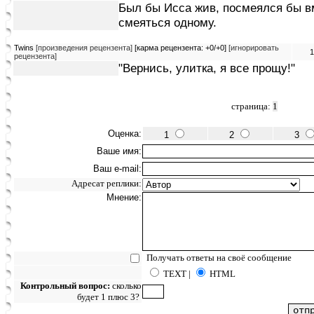
Был бы Исса жив, посмеялся бы в
смеяться одному.
Twins
[произведения рецензента]
[карма рецензента: +0/+0]
[игнорировать
1
рецензента]
"Вернись, улитка, я все прощу!"
страница:
1
Оценка:
1
2
3
Ваше имя:
Ваш e-mail:
Адресат реплики:
Мнение:
Получать ответы на своё сообщение
TEXT |
HTML
Контрольный вопрос:
сколько
будет 1 плюс 3?