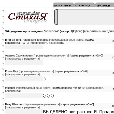
из Иссы
ДЕДОК
все реплики на одн
Обсуждение произведения "
" (автор:
)
[
Енот из Тель-Авивского зоопарка
[произведения рецензента]
[карма
8
рецензента: +0/+0]
[игнорировать рецензента]
Аврыло Селянинович
[произведения рецензента]
[карма рецензента: +0/+0]
2
[игнорировать рецензента]
Koree Key
[произведения рецензента]
[карма рецензента: +3/-6]
8
[игнорировать рецензента]
:)
mutabor
[произведения рецензента]
[карма рецензента: +0/+0]
[игнорировать
2
рецензента]
:) :) :)
Бену Шепсанх
[произведения рецензента]
[карма рецензента: +0/+0]
1
[игнорировать рецензента]
ВЫДЕЛЕНО экстрактное Я. Продолж