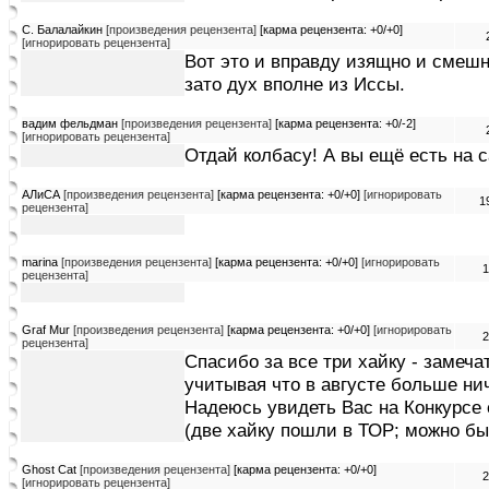
С. Балалайкин
[произведения рецензента]
[карма рецензента: +0/+0]
[игнорировать рецензента]
Вот это и вправду изящно и смешн
зато дух вполне из Иссы.
вадим фельдман
[произведения рецензента]
[карма рецензента: +0/-2]
[игнорировать рецензента]
Отдай колбасу! А вы ещё есть на 
АЛиСА
[произведения рецензента]
[карма рецензента: +0/+0]
[игнорировать
1
рецензента]
marina
[произведения рецензента]
[карма рецензента: +0/+0]
[игнорировать
1
рецензента]
Graf Mur
[произведения рецензента]
[карма рецензента: +0/+0]
[игнорировать
2
рецензента]
Спасибо за все три хайку - замеча
учитывая что в августе больше нич
Надеюсь увидеть Вас на Конкурсе 
(две хайку пошли в ТОР; можно бы
Ghost Cat
[произведения рецензента]
[карма рецензента: +0/+0]
2
[игнорировать рецензента]