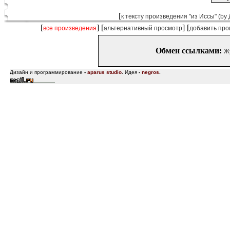
[
к тексту произведения "из Иссы" (by
[
] [
] [
все произведения
альтернативный просмотр
добавить про
Обмен ссылками:
Ж
Дизайн и программирование
-
aparus studio
.
Идея
-
negros
.