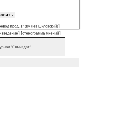
]
ревод прод. 1" (by Лев Шкловский)
] [
]
изведение
стенограмма мнений
урнал "Самиздат"