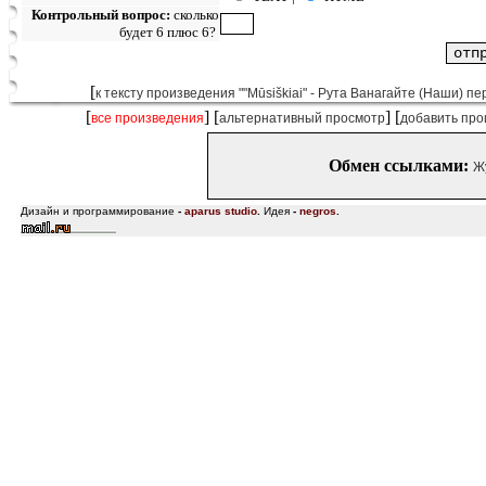
Контрольный вопрос:
сколько
будет 6 плюс 6?
[
к тексту произведения ""Mūsiškiai" - Рута Ванагайте (Наши) пе
[
] [
] [
все произведения
альтернативный просмотр
добавить про
Обмен ссылками:
Ж
Дизайн и программирование
-
aparus studio
.
Идея
-
negros
.