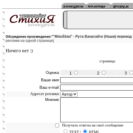
"Mūsiškiai" - Рута Ванагайте (Наши) перевод 
Обсуждение произведения "
реплики на одной странице
]
Ничего нет :)
страница:
Оценка:
1
2
3
Ваше имя:
Ваш e-mail:
Адресат реплики:
Мнение:
Получать ответы на своё сообщение
TEXT |
HTML