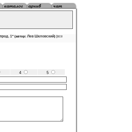
прод. 1
Лев Шкловский
все
" (автор:
)
[
4
5