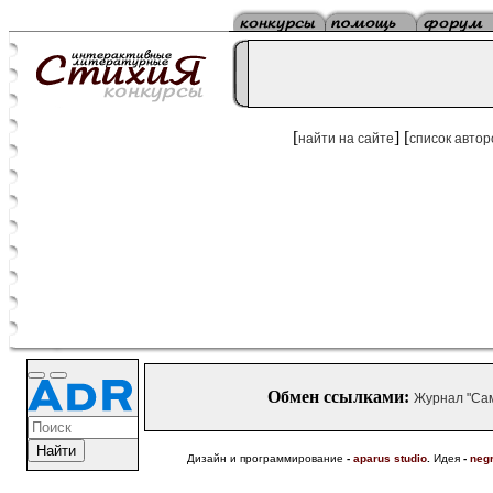
[
] [
найти на сайте
список автор
Обмен ссылками:
Журнал "Са
Дизайн и программирование
-
aparus studio
.
Идея
-
neg