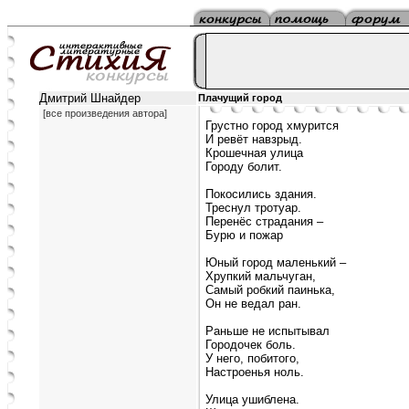
Дмитрий Шнайдер
Плачущий город
[все произведения автора]
Грустно город хмурится
И ревёт навзрыд.
Крошечная улица
Городу болит.
Покосились здания.
Треснул тротуар.
Перенёс страдания –
Бурю и пожар
Юный город маленький –
Хрупкий мальчуган,
Самый робкий паинька,
Он не ведал ран.
Раньше не испытывал
Городочек боль.
У него, побитого,
Настроенья ноль.
Улица ушиблена.