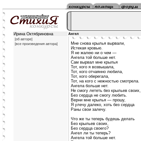
Ирина Октябриновна
Ангел
[об авторе]
Мне снова крылья вырвали,
[все произведения автора]
Истекая кровью.
Я не жалею ни о чем —
Ангела той больше нет.
Сам вырвал мне крылья
Тот, кого я возвышала,
Тот, кого отчаянно любила,
Тот, кого оберегала,
Тот, на кого с нежностью смотрела.
Ангела больше нет.
Не смогу лететь без крыльев своих,
Без сердца не смогу любить.
Верни мне крылья — прошу,
Я улечу далеко, хоть без сердца
Раны свои залечу.
Что же ты теперь будешь делать
Без крыльев своих,
Без сердца своего?
Ангел ли ты теперь?
Ангела той больше нет.