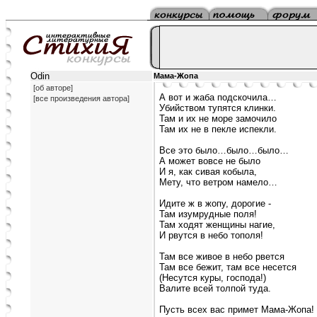
Odin
Мама-Жопа
[об авторе]
А вот и жаба подскочила…
[все произведения автора]
Убийством тупятся клинки.
Там и их не море замочило
Там их не в пекле испекли.
Все это было…было…было…
А может вовсе не было
И я, как сивая кобыла,
Мету, что ветром намело…
Идите ж в жопу, дорогие -
Там изумрудные поля!
Там ходят женщины нагие,
И рвутся в небо тополя!
Там все живое в небо рвется
Там все бежит, там все несется
(Несутся куры, господа!)
Валите всей толпой туда.
Пусть всех вас примет Мама-Жопа!