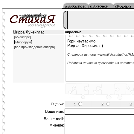
Мирра Лукенглас
Хиросима
[об авторе]
Гори неугасимо,
[
]
Миррорум
Родная Хиросима :(
[все произведения автора]
Страница автора: www.stihija.ru/author/?
Подписка на новые произведения автора 
Оценка:
1
2
3
Ваше имя:
Ваш e-mail:
Мнение: