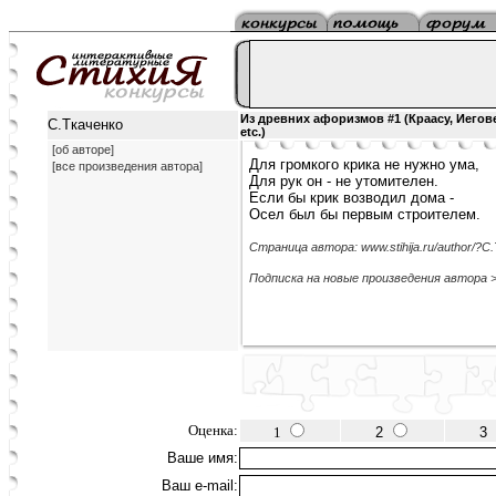
Из древних афоризмов #1 (Краасу, Иегов
C.Tкаченко
etc.)
[об авторе]
Для громкого крика не нужно ума,
[все произведения автора]
Для рук он - не утомителен.
Если бы крик возводил дома -
Осел был бы первым строителем.
Страница автора: www.stihija.ru/author/?C
Подписка на новые произведения автора 
Оценка:
1
2
3
Ваше имя:
Ваш e-mail: