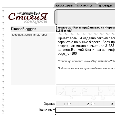
Заголовок - Как я зарабатываю на Форек
DimonsBloggges
3133$ в м&#
[все произведения автора]
Привет всем! Я недавно открыл сво
заработка на рынке Форекс. Всех п
секрет, как можно снимать по 3133$
автомат.Вот мой блог и там вся инфа
page_id=190
Страница автора: www.stihija.ru/author/?D
Подписка на новые произведения автора 
Оценка:
1
2
3
Ваше имя: