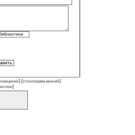
] [
]
оизведение
стенограмма мнений
]
лиотеки