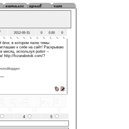
с
2012-05-31
0
0.00
0
й блог, в котором палю темы
риглашаю к себе на сайт! Раскрываю
 в месяц, используя робот –
! http://fxzarabotok.com/?
imonsBloggges
>>>
4
5