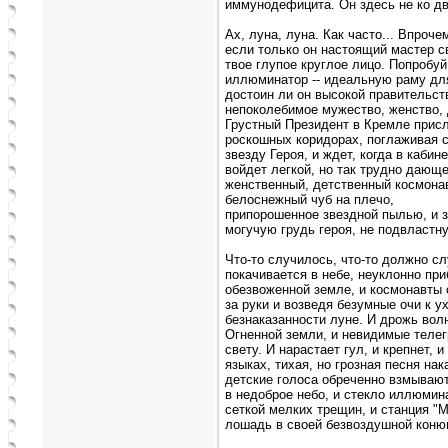
иммунодефицита. Он здесь не ко дв
Ах, луна, луна. Как часто... Впроче
если только он настоящий мастер с
твое глупое круглое лицо. Попробуй
иллюминатор -- идеальную раму для
достоин ли он высокой правительст
непоколебимое мужество, женство, 
Грустный Президент в Кремле присл
роскошных коридорах, поглаживая 
звезду Героя, и ждет, когда в кабин
войдет легкой, но так трудно дающ
женственный, детственный космонав
белоснежный чуб на плечо,
припорошенное звездной пылью, и з
могучую грудь героя, не подвластн
Что-то случилось, что-то должно сл
покачивается в небе, неуклонно пр
обезвоженной земле, и космонавты 
за руки и возведя безумные очи к 
безнаказанности луне. И дрожь вол
Огненной земли, и невидимые телег
свету. И нарастает гул, и крепнет,
языках, тихая, но грозная песня нак
детские голоса обреченно взмываю
в недоброе небо, и стекло иллюмина
сеткой мелких трещин, и станция "М
лошадь в своей безвоздушной коню