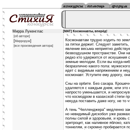
Мирра Лукенглас
[MAT] Космонавты, вперёд!
[об авторе]
Космонавтам трудно ходить по земл
[
]
Миррорум
за пятки держит. Следует заметить
[все произведения автора]
явление весьма неприятно действуе
безвоздушном пространстве. Они на
редко кто удержится от искушения 
земные мелодии. Если вы когда-ниб
безразлично какого пола: мужеского
идет с видимым напряжением и неуд
космонавт. Уступите ему дорогу, она 
Сны на орбите. Без сахара. Кроше
удаляется с каждым днем, или это 
напросто уменьшается, и непроснув
что космодром в казахской степи пр
некуда поставить даже ногу, не то ч
А тень "Челленджера" медленно за
но невидимый дискобол уже размахн
полны силой и здоровьем, и кровь 
эритроцит, как наливное яблоко, ка
тоннелям, и скромно пробирается п