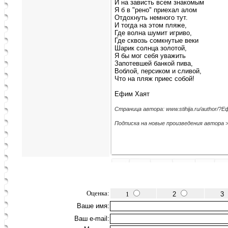
И на зависть всем знакомым
Я б в "рено" приехал алом
Отдохнуть немного тут.
И тогда на этом пляже,
Где волна шумит игриво,
Где сквозь сомкнутые веки
Шарик солнца золотой,
Я бы мог себя уважить
Запотевшей банкой пива,
Воблой, персиком и сливой,
Что на пляж приес собой!
Ефим Хаят
Страница автора: www.stihija.ru/author/
Подписка на новые произведения автора 
Оценка:
1
2
3
Ваше имя:
Ваш e-mail: