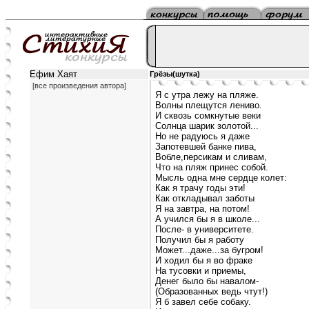
Ефим Хаят
Грёзы(шутка)
[все произведения автора]
Я с утра лежу на пляже.
Волны плещутся лениво.
И сквозь сомкнутые веки
Солнца шарик золотой...
Но не радуюсь я даже
Запотевшей банке пива,
Вобле,персикам и сливам,
Что на пляж принес собой.
Мысль одна мне сердце колет:
Как я трачу годы эти!
Как откладывал заботы
Я на завтра, на потом!
А учился бы я в школе...
После- в университете.
Получил бы я работу
Может...даже...за бугром!
И ходил бы я во фраке
На тусовки и приемы,
Денег было бы навалом-
(Образованных ведь чтут!)
Я б завел себе собаку.