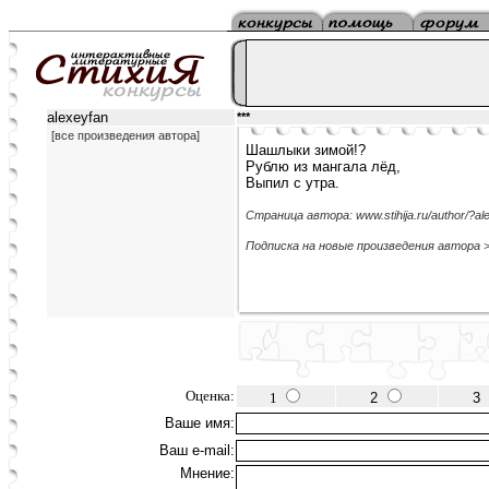
alexeyfan
***
[все произведения автора]
Шашлыки зимой!?
Рублю из мангала лёд,
Выпил с утра.
Страница автора: www.stihija.ru/author/?al
Подписка на новые произведения автора 
Оценка:
1
2
3
Ваше имя:
Ваш e-mail:
Мнение: