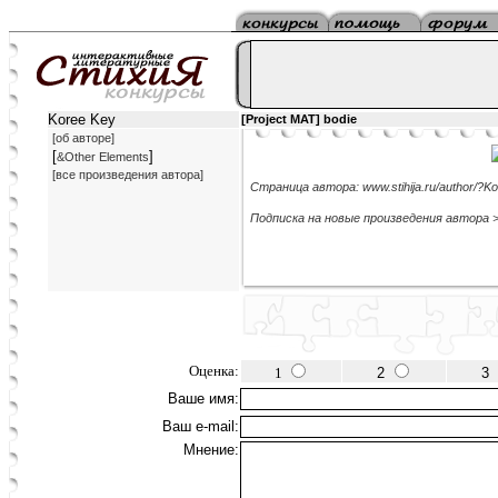
Koree Key
[Project MAT] bodie
[об авторе]
[
]
&Other Elements
[все произведения автора]
Страница автора: www.stihija.ru/author/?K
Подписка на новые произведения автора 
Оценка:
1
2
3
Ваше имя:
Ваш e-mail:
Мнение: