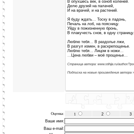
В опухшесь век, в озноб коленей.
Делю друзей на палачей,
И на врачей, и на растений.
Я буду ждать… Тоску в ладонь,
Печаль на лоб, на поясницу.
Уйду в пожизненную бронь,
В плакучесть снов, в одну страницу
Люблю тебя… В раздолье лжи,
В разгул измен, в раскрепощенье.
Люблю тебя… Лицом в ножи…
…Цена любви – моё прощенье…
Страница автора: www.stihija.ru/author/?р
Подписка на новые произведения автора 
Оценка:
1
2
3
Ваше имя:
Ваш e-mail: