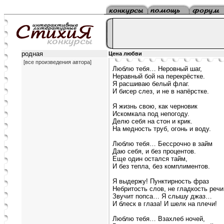
родная
Цена любви
[все произведения автора]
Люблю тебя… Неровный шаг,
Неравный бой на перекрёстке.
Я расшиваю белый флаг.
И бисер слез, и не в напёрстке.
Я жизнь свою, как черновик
Искомкала под непогоду.
Делю себя на стон и крик.
На медность труб, огонь и воду.
Люблю тебя… Бессрочно в займ
Даю себя, и без процентов.
Еще один остался тайм,
И без тепла, без комплиментов.
Я выдержу! Пунктирность фраз
Небритость слов, не гладкость речи
Звучит попса… Я слышу джаз…
И блеск в глаза! И шелк на плечи!
Люблю тебя… Взахлеб ночей,