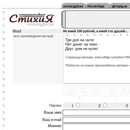
Woof
Не имей 100 рублей, а имей сто друзей...
[все произведения автора]
Три дня на нуле
Нет денег на пиво -
Друг, дом не купит.
Страница автора: www.stihija.ru/author/?W
Подписка на новые произведения автора 
Оценка:
1
2
3
Ваше имя:
Ваш e-mail:
Мнение: