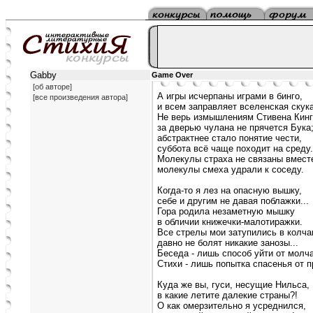
Gabby
Game Over
[об авторе]
А игры исчерпаны играми в бинго,
[все произведения автора]
и всем заправляет вселенская скука
Не верь измышлениям Стивена Кинг
за дверью чулана не прячется Бука
абстрактнее стало понятие чести,
суббота всё чаще походит на среду.
Молекулы страха не связаны вмест
молекулы смеха удрали к соседу.
Когда-то я лез на опасную вышку,
себе и другим не давая поблажки...
Гора родила незаметную мышку
в обличии книжечки-малотиражки.
Все стрелы мои затупились в колча
давно не болят никакие занозы...
Беседа - лишь способ уйти от молч
Стихи - лишь попытка спасенья от п
Куда же вы, гуси, несущие Нильса,
в какие летите далекие страны?!
О как омерзительно я усреднился,