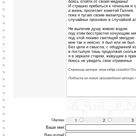
боясь отойти от своей медианы!
И страшно прибиться к теченьям и 
и жизнь пролетает кометой Галлея,
пока я пугаю своим мизантрупом
случайных прохожих в случайной а
Не вылечив душу живою водою
под этим бесстрастно кочующим не
под этой лениво светящей звездою
мне так и неясно: я был или не был.
Без цели и смысла, с ободранной к
в постылую тишь продолжая скольж
я в зеркале старом, живущем в при
боюсь не увидеть свое отраженье.
Страница автора: www.stihija.ru/author/?G
Подписка на новые произведения автора 
Оценка:
1
2
3
Ваше имя:
Ваш e-mail: