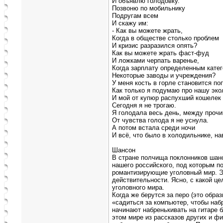
И объявлю голодовку.
Позвоню по мобильнику
Подругам всем
И скажу им:
- Как вы можете жрать,
Когда в обществе столько проблем
И кризис разразился опять?
Как вы можете жрать фаст-фуд
И ложками черпать варенье,
Когда зарплату определенным кате
Некоторые заводы и учреждения?
У меня кость в горле становится по
Как только я подумаю про нашу эко
И мой от купюр распухший кошелек
Сегодня я не трогаю.
Я голодала весь день, между прочи
От чувства голода я не уснула.
А потом встала среди ночи
И всё, что было в холодильнике, на
Шансон
В стране полчища поклонников шанс
нашего российского, под которым п
романтизирующие уголовный мир. Э
действительности. Ясно, с какой ц
уголовного мира.
Когда же берутся за перо (это обр
«садиться за компьютер, чтобы наб
начинают набренькивать на гитаре 
этом мире из рассказов других и ф