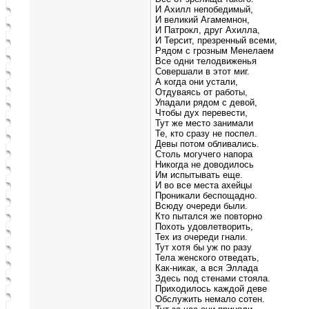
И Ахилл непобедимый,
И великий Агамемнон,
И Патрокл, друг Ахилла,
И Терсит, презренный всеми,
Рядом с грозным Менелаем
Все одни телодвиженья
Совершали в этот миг.
А когда они устали,
Отдуваясь от работы,
Упадали рядом с девой,
Чтобы дух перевести,
Тут же место занимали
Те, кто сразу не поспел.
Девы потом обливались.
Столь могучего напора
Никогда не доводилось
Им испытывать еще.
И во все места ахейцы
Проникали беспощадно.
Всюду очереди были.
Кто пытался же повторно
Похоть удовлетворить,
Тех из очереди гнали.
Тут хотя бы уж по разу
Тела женского отведать,
Как-никак, а вся Эллада
Здесь под стенами стояла.
Приходилось каждой деве
Обслужить немало сотен.