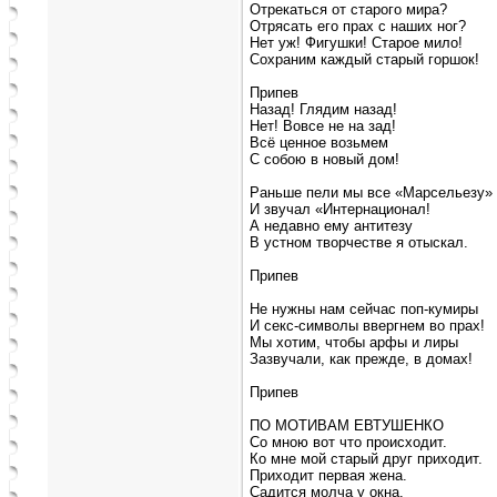
Отрекаться от старого мира?
Отрясать его прах с наших ног?
Нет уж! Фигушки! Старое мило!
Сохраним каждый старый горшок!
Припев
Назад! Глядим назад!
Нет! Вовсе не на зад!
Всё ценное возьмем
С собою в новый дом!
Раньше пели мы все «Марсельезу»
И звучал «Интернационал!
А недавно ему антитезу
В устном творчестве я отыскал.
Припев
Не нужны нам сейчас поп-кумиры
И секс-символы ввергнем во прах!
Мы хотим, чтобы арфы и лиры
Зазвучали, как прежде, в домах!
Припев
ПО МОТИВАМ ЕВТУШЕНКО
Со мною вот что происходит.
Ко мне мой старый друг приходит.
Приходит первая жена.
Садится молча у окна.