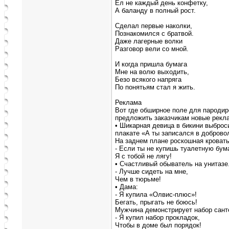
Ел не каждый день конфетку,
А баланду в полный рост.
Сделал первые наколки,
Познакомился с братвой.
Даже лагерные волки
Разговор вели со мной.
И когда пришла бумага
Мне на волю выходить,
Безо всякого напряга
По понятьям стал я жить.
Реклама
Вот где обширное поле для пародир
предложить заказчикам новые рекл
• Шикарная девица в бикини выброс
плакате «А ты записался в добров
На заднем плане роскошная кровать
- Если ты не купишь туалетную бума
Я с тобой не лягу!
• Счастливый обыватель на унитазе
- Лучше сидеть на мне,
Чем в тюрьме!
• Дама:
- Я купила «Олвис-плюс»!
Бегать, прыгать не боюсь!
Мужчина демонстрирует набор сант
- Я купил набор прокладок,
Чтобы в доме был порядок!