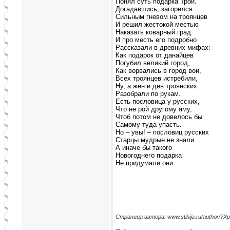
Понял суть подарка Трои.
Догадавшись, загорелся
Сильным гневом на троянцев
И решил жестокой местью
Наказать коварный град.
И про месть его подробно
Рассказали в древних мифах:
Как подарок от данайцев
Погубил великий город,
Как ворвались в город вои,
Всех троянцев истребили,
Ну, а жен и дев троянских
Разобрали по рукам.
Есть пословица у русских,
Что не рой другому яму,
Чтоб потом не довелось бы
Самому туда упасть.
Но – увы! – пословиц русских
Старцы мудрые не знали.
А иначе бы такого
Новогоднего подарка
Не придумали они.
Страница автора: www.stihija.ru/author/