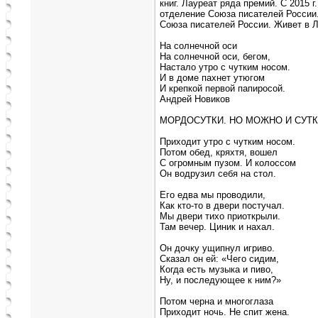
книг. Лауреат ряда премий. С 2015 
отделение Союза писателей России.
Союза писателей России. Живет в Л
На солнечной оси
На солнечной оси, бегом,
Настало утро с чутким носом.
И в доме пахнет утюгом
И крепкой первой папиросой.
Андрей Новиков
МОРДОСУТКИ. НО МОЖНО И СУТ
Приходит утро с чутким носом.
Потом обед, кряхтя, вошел
С огромным пузом. И колоссом
Он водрузил себя на стол.
Его едва мы проводили,
Как кто-то в двери постучал.
Мы двери тихо приоткрыли.
Там вечер. Циник и нахал.
Он дочку ущипнул игриво.
Сказал он ей: «Чего сидим,
Когда есть музыка и пиво,
Ну, и последующее к ним?»
Потом черна и многоглаза
Приходит ночь. Не спит жена.