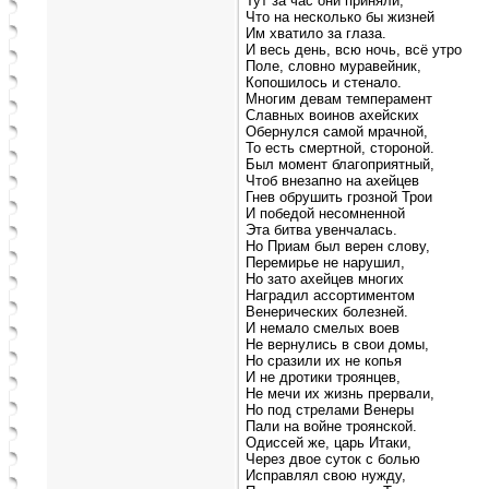
Тут за час они приняли,
Что на несколько бы жизней
Им хватило за глаза.
И весь день, всю ночь, всё утро
Поле, словно муравейник,
Копошилось и стенало.
Многим девам темперамент
Славных воинов ахейских
Обернулся самой мрачной,
То есть смертной, стороной.
Был момент благоприятный,
Чтоб внезапно на ахейцев
Гнев обрушить грозной Трои
И победой несомненной
Эта битва увенчалась.
Но Приам был верен слову,
Перемирье не нарушил,
Но зато ахейцев многих
Наградил ассортиментом
Венерических болезней.
И немало смелых воев
Не вернулись в свои домы,
Но сразили их не копья
И не дротики троянцев,
Не мечи их жизнь прервали,
Но под стрелами Венеры
Пали на войне троянской.
Одиссей же, царь Итаки,
Через двое суток с болью
Исправлял свою нужду,