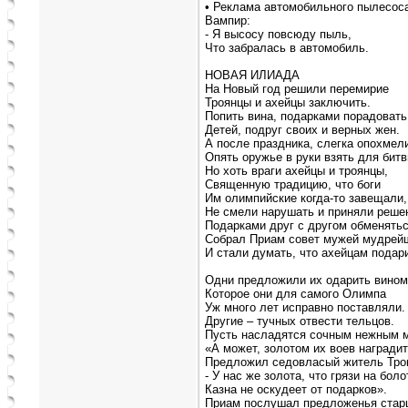
• Реклама автомобильного пылесос
Вампир:
- Я высосу повсюду пыль,
Что забралась в автомобиль.
НОВАЯ ИЛИАДА
На Новый год решили перемирие
Троянцы и ахейцы заключить.
Попить вина, подарками порадовать
Детей, подруг своих и верных жен.
А после праздника, слегка опохмел
Опять оружье в руки взять для битв
Но хоть враги ахейцы и троянцы,
Священную традицию, что боги
Им олимпийские когда-то завещали,
Не смели нарушать и приняли реше
Подарками друг с другом обменятьс
Собрал Приам совет мужей мудрей
И стали думать, что ахейцам подар
Одни предложили их одарить вином
Которое они для самого Олимпа
Уж много лет исправно поставляли.
Другие – тучных отвести тельцов.
Пусть насладятся сочным нежным 
«А может, золотом их воев наградить
Предложил седовласый житель Тро
- У нас же золота, что грязи на боло
Казна не оскудеет от подарков».
Приам послушал предложенья стар