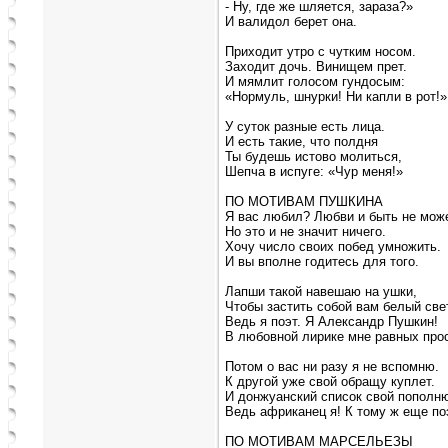
- Ну, где же шляется, зараза?»
И валидол берет она.
Приходит утро с чутким носом.
Заходит дочь. Винищем прет.
И мямлит голосом гундосым:
«Нормуль, шнурки! Ни капли в рот!»
У суток разные есть лица.
И есть такие, что полдня
Ты будешь истово молиться,
Шепча в испуге: «Чур меня!»
ПО МОТИВАМ ПУШКИНА
Я вас любил? Любви и быть не мож
Но это и не значит ничего.
Хочу число своих побед умножить.
И вы вполне годитесь для того.
Лапши такой навешаю на ушки,
Чтобы застить собой вам белый све
Ведь я поэт. Я Александр Пушкин!
В любовной лирике мне равных прос
Потом о вас ни разу я не вспомню.
К другой уже свой обращу куплет.
И донжуанский список свой пополн
Ведь африканец я! К тому ж еще по
ПО МОТИВАМ МАРСЕЛЬЕЗЫ