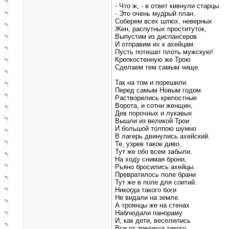
- Что ж, - в ответ кивнули старцы.
- Это очень мудрый план.
Соберем всех шлюх, неверных
Жен, распутных проституток,
Выпустим из диспансеров
И отправим их к ахейцам.
Пусть потешат плоть мужскую!
Крепкостенную же Трою
Сделаем тем самым чище.
Так на том и порешили.
Перед самым Новым годом
Растворились крепостные
Ворота, и сотни женщин,
Дев порочных и лукавых
Вышли из великой Трои
И большой толпою шумно
В лагерь двинулись ахейский.
Те, узрев такое диво,
Тут же обо всем забыли.
На ходу снимая брони,
Рьяно бросились ахейцы.
Превратилось поле брани
Тут же в поле для соитий.
Никогда такого боги
Не видали на земле.
А троянцы же на стенах
Наблюдали панораму
И, как дети, веселились
Все от зрелища такого.