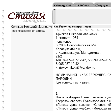
Хрипков Николай Иванович
Как Геркулес сатиры пишет
[все произведения автора]
Хрипков Николай Иванович
1 октября 1954
пенсионер
632832 Новосибирская обл.
Карасукский р-н,
с.Калиновка,ул. Молодежная,
21/2
тел. 8-905-937-12-42, 58-299,905-937
8-905-937-12-42
khripkov.nikolai@yandex.ru
НОМИНАЦИЯ - «КАК ГЕРКУЛЕС, 
ПАРОДИИ
Где тошно, там и рвет.
1
Новиков Андрей Вячеславович родил
Тверской области Публикова.лся в 
«Литературная газета», «Слово», «
«Литературная учеба», «Молодая гв