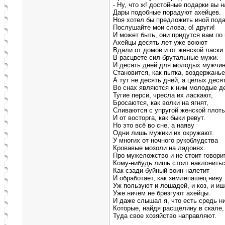
- Ну, что ж! достойные подарки вы н
Дары подобные порадуют ахейцев.
Ноя хотел бы предложить иной пода
Послушайте мои слова, о! други!
И может быть, они придутся вам по 
Ахейцы десять лет уже воюют
Вдали от домов и от женской ласки.
В расцвете сил брутальные мужи.
И десять дней для молодых мужчи
Становится, как пытка, воздержанье
А тут не десять дней, а целых десят
Во снах являются к ним молодые де
Тугие перси, чресла их ласкают,
Бросаются, как волки на ягнят,
Сливаются с упругой женской плот
И от восторга, как быки ревут.
Но это всё во сне, а наяву
Одни лишь мужики их окружают.
У многих от ночного рукоблудства
Кровавые мозоли на ладонях.
Про мужеложство и не стоит говори
Кому-нибудь лишь стоит наклонитьс
Как сзади буйный воин налетит
И обработает, как землепашец ниву.
Уж пользуют и лошадей, и коз, и иш
Уже ничем не брезгуют ахейцы.
И даже слышал я, что есть средь ни
Которые, найдя расщелину в скале,
Туда свое хозяйство направляют.