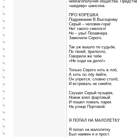
неблагополучия общества. Предста
«шедевр» шансона.
ПРО КОРЕШКА
Подражание В.Высоцкому
Серый – человек-гора!
Нет такого смелого!
Но – увы! Позавчера
Замочили Серого.
Так уж вышло по судьбе,
По твоей, брателло,
Говорили же тебе
«Не ходи на дело!»
Только Серого хоть в лоб,
А хоть по лбу бейте,
Он упрется, словно столб,
И встревать не смейте.
Скушал Серый пузырек,
Ножик взял фартовый
И пошел ломать ларек
На улице Портовой.
Я ПОПАЛ НА МАЛОЛЕТКУ
Я попал на малолетку.
Был наивен я и прост.