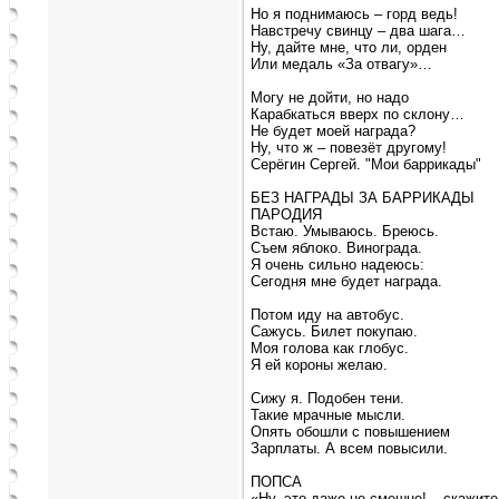
Но я поднимаюсь – горд ведь!
Навстречу свинцу – два шага…
Ну, дайте мне, что ли, орден
Или медаль «За отвагу»…
Могу не дойти, но надо
Карабкаться вверх по склону…
Не будет моей награда?
Ну, что ж – повезёт другому!
Серёгин Сергей. "Мои баррикады"
БЕЗ НАГРАДЫ ЗА БАРРИКАДЫ
ПАРОДИЯ
Встаю. Умываюсь. Бреюсь.
Съем яблоко. Винограда.
Я очень сильно надеюсь:
Сегодня мне будет награда.
Потом иду на автобус.
Сажусь. Билет покупаю.
Моя голова как глобус.
Я ей короны желаю.
Сижу я. Подобен тени.
Такие мрачные мысли.
Опять обошли с повышением
Зарплаты. А всем повысили.
ПОПСА
«Ну, это даже не смешно! – скажите