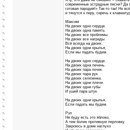
современные эстрадные песни? Да п
готовая пародия!» Так-то так! Но вс
и тянутся к перу, сиречь к клавиату
Максим
На двоих одно сердце.
На двоих одна память.
На двоих все проблемы.
На двоих все награды.
Всё всегда на двоих.
На двоих одни крылья,
Если мы падать будем.
На двоих одно сердце.
На двоих одна печень.
На двоих пара почек.
На двоих пара рук.
На двоих селезенка.
На двоих одни плечи.
На двоих одни губы
И ушей пара штук.
На двоих одни крылья,
Если падать мы будем.
Рэп
Не буду есть это яблоко,
А тем более противную перловку.
Закроюсь в доме наглухо