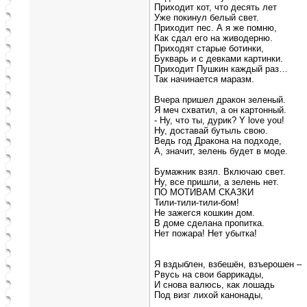
Приходит кот, что десять лет
Уже покинул белый свет.
Приходит пес. А я же помню,
Как сдал его на живодерню.
Приходят старые ботинки,
Букварь и с девками картинки.
Приходит Пушкин каждый раз…
Так начинается маразм.
Вчера пришел дракон зеленый.
Я меч схватил, а он картонный.
- Ну, что ты, дурик? Y love you!
Ну, доставай бутыль свою.
Ведь год Дракона на подходе,
А, значит, зелень будет в моде.
Бумажник взял. Включаю свет.
Ну, все пришли, а зелень нет.
ПО МОТИВАМ СКАЗКИ
Тили-тили-тили-бом!
Не зажегся кошкин дом.
В доме сделана пропитка.
Нет пожара! Нет убытка!
Я вздыблен, взбешён, взъерошен –
Рвусь на свои баррикады,
И снова валюсь, как лошадь
Под визг лихой канонады,