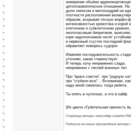
измерение объёма адренокортикоцит
цитоплазматическое отношение. На
доли липосом и митохондрий на ед
плотности расположения везикулярн
образом, вскрывая тесную морфо-
интенсивностью кровотока и корой 
клеточном и субклеточном уровнях
околочасовым биоритмом, выясняю,
коре надпочечников носят устойчив
и нервозный сгусток последней фа
обрамляет изморось судорог.
Изменяя последовательность стади
уточняю, какая главенствует.
И теперь хочу непременно сзади,
непременно с песней военных лет.
Про “враги сожгли”, про “родную хат
про “сгубили всю”... Вспоминаю, как
надо мной смеялись тогда ребята.
Ты опять в чулочках, и это в кайф.
(Из цикла «Губительная прелесть б
Страница автора: www.stihija.ru/author/
Подписка на новые произведения автора 