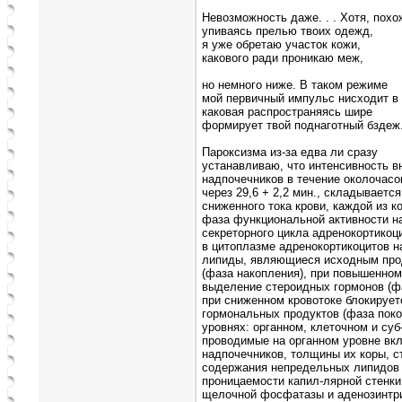
Невозможность даже. . . Хотя, похо
упиваясь прелью твоих одежд,
я уже обретаю участок кожи,
какового ради проникаю меж,
но немного ниже. В таком режиме
мой первичный импульс нисходит в
каковая распространяясь шире
формирует твой поднаготный бздеж
Пароксизма из-за едва ли сразу
устанавливаю, что интенсивность вн
надпочечников в течение околочасо
через 29,6 + 2,2 мин., складываетс
сниженного тока крови, каждой из 
фаза функциональной активности н
секреторного цикла адренокортикоц
в цитоплазме адренокортикоцитов 
липиды, являющиеся исходным прод
(фаза накопления), при повышенном 
выделение стероидных гормонов (фа
при сниженном кровотоке блокирует
гормональных продуктов (фаза поко
уровнях: органном, клеточном и су
проводимые на органном уровне вк
надпочечников, толщины их коры, с
содержания непредельных липидов 
проницаемости капил-лярной стенки
щелочной фосфатазы и аденозинтр