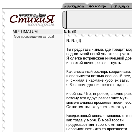
MULTIMATUM
N. N. (II)
[все произведения автора]
N. N. (II)
Ты представь - зима, где трещат мо
под остылой негой уплотняя грусть.
Я слегка встревожен никчемной доз
и на этой почве решаю - пусть.
Как внезапный росчерк координаты,
шевельнется ветвью сосновый лес,
и, сжимая в кармане кусочек ваты,
я без промедления решаю - здесь
и сейчас. Что, впрочем, вполне рез
потому что вдруг разбавляет муть
моментальный промельк твоей перс
Остается только успеть сглотнуть.
Бездыханный снова сливаюсь с тен
как тогда у моря. В моей горсти
продлевает миг твоего смятения
невозможность что-то произнести.