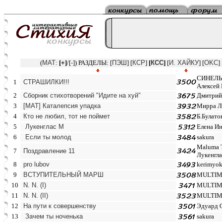
(
MAT
:
[
+
]
/[
-
]) РАЗДЕЛЫ: [
ПЭШ
] [
КСР
]
[
КСС
]
[
И. ХАЙКУ
] [
OKC
] 
СИНЕЛ
1
СТРАШИЛКИ!!!
Алексей
2
Сборник стихотворений "Идите на хуй"
Дмитрий
3
[MAT] Каталепсия упадка
Мирра Л
4
Кто не любил, тот не поймет
Б.Булато
5
Лукенглас М
Елена И
6
Если ты молод
sakura
Maluma 
7
Поздравление 11
Лукенгла
8
pro lubov
kerimyo
9
ВСТУПИТЕЛЬНЫЙ МАРШ
MULTI
10
N. N. (I)
MULTI
11
N. N. (II)
MULTI
12
На пути к совершенству
Эдуард 
13
Зачем ты ноченька
sakura