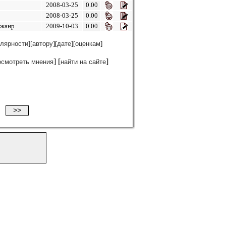
2008-03-25
0.00
2008-03-25
0.00
 жанр
2009-10-03
0.00
лярности
][
автору
][
дате
][
оценкам
]
] [
]
осмотреть мнения
найти на сайте