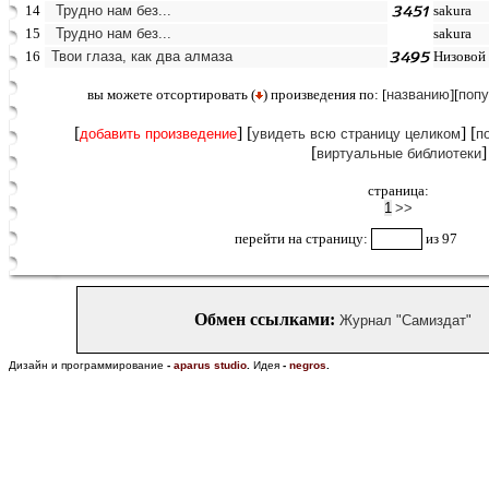
14
Трудно нам без...
sakura
15
Трудно нам без...
sakura
16
Твои глаза, как два алмаза
Низовой
вы можете отcортировать (
) произведения по: [
названию
][
попу
[
] [
] [
добавить произведение
увидеть всю страницу целиком
п
[
]
виртуальные библиотеки
страница:
1
>>
перейти на страницу:
из 97
Обмен ссылками:
Журнал "Самиздат"
Дизайн и программирование
-
aparus studio
.
Идея
-
negros
.