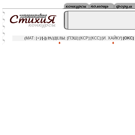
(
MAT
: [
+
]/
[
-
]
) РАЗДЕЛЫ: [
ПЭШ
] [
КСР
] [
КСС
] [
И. ХАЙКУ
]
[
OKC
]