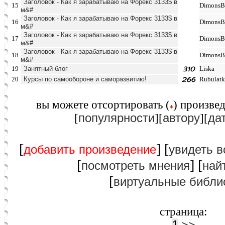
Заголовок - Как я зарабатываю на Форекс 3133$ в
15
DimonsB
м&#
Заголовок - Как я зарабатываю на Форекс 3133$ в
16
DimonsB
м&#
Заголовок - Как я зарабатываю на Форекс 3133$ в
17
DimonsB
м&#
Заголовок - Как я зарабатываю на Форекс 3133$ в
18
DimonsB
м&#
19
Занятный блог
Liska
20
Курсы по самообороне и саморазвитию!
Rubulatk
вы можете отcортировать (
) произвед
популярности
автору
да
[
][
][
[
] [
добавить произведение
увидеть в
[
] [
посмотреть мнения
най
[
виртуальные библи
страница: