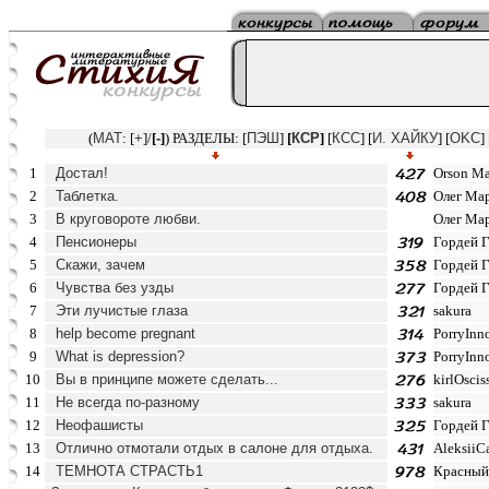
(
MAT
: [
+
]/
[
-
]
) РАЗДЕЛЫ: [
ПЭШ
]
[
КСР
]
[
КСС
] [
И. ХАЙКУ
] [
OKC
] 
1
Достал!
Orson Ma
2
Таблетка.
Олег Ма
3
В круговороте любви.
Олег Ма
4
Пенсионеры
Гордей 
5
Скажи, зачем
Гордей 
6
Чувства без узды
Гордей 
7
Эти лучистые глаза
sakura
8
help become pregnant
PorryInno
9
What is depression?
PorryInno
10
Вы в принципе можете сделать...
kirlOscis
11
Не всегда по-разному
sakura
12
Неофашисты
Гордей 
13
Отлично отмотали отдых в салоне для отдыха.
AleksiiC
14
ТЕМНОТА СТРАСТЬ1
Красный