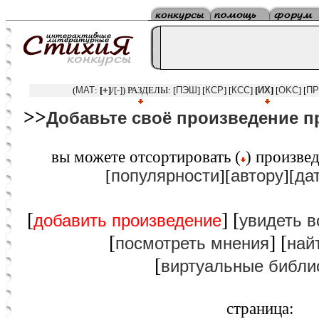
(
MAT
:
[
+
]
/[
-
]) РАЗДЕЛЫ: [
ПЭШ
] [
КСР
] [
КСС
]
[
ИХ
]
[
OKC
] [
ПР
>>
Добавьте своё произведение п
вы можете отcортировать (
) произвед
популярности
автору
да
[
][
][
[
] [
добавить произведение
увидеть в
[
] [
посмотреть мнения
най
[
виртуальные библи
страница: