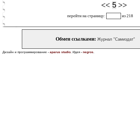
<<
5
>>
перейти на страницу:
из 218
Обмен ссылками:
Журнал "Самиздат"
Дизайн и программирование
-
aparus studio
.
Идея
-
negros
.