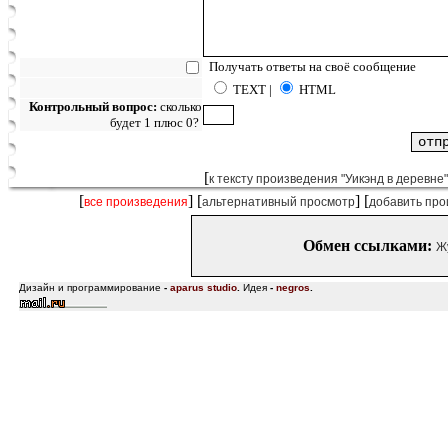
Получать ответы на своё сообщение
TEXT |
HTML
Контрольный вопрос:
сколько
будет 1 плюс 0?
[
к тексту произведения "Уикэнд в деревне"
[
] [
] [
все произведения
альтернативный просмотр
добавить про
Обмен ссылками:
Ж
Дизайн и программирование
-
aparus studio
.
Идея
-
negros
.