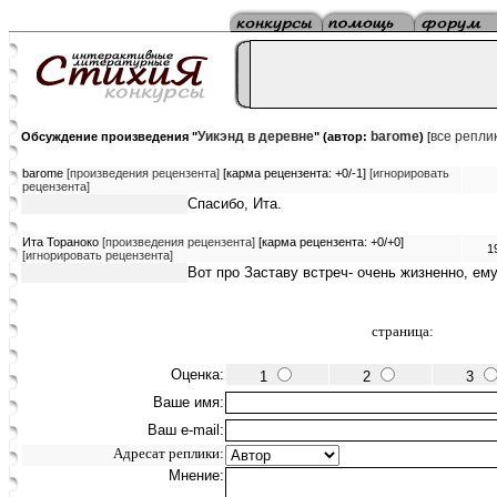
Уикэнд в деревне
barome
все репли
Обсуждение произведения "
" (автор:
)
[
barome
[произведения рецензента]
[карма рецензента: +0/-1]
[игнорировать
рецензента]
Спасибо, Ита.
Ита Тораноко
[произведения рецензента]
[карма рецензента: +0/+0]
1
[игнорировать рецензента]
Вот про Заставу встреч- очень жизненно, ему
страница:
Оценка:
1
2
3
Ваше имя:
Ваш e-mail:
Адресат реплики:
Мнение: