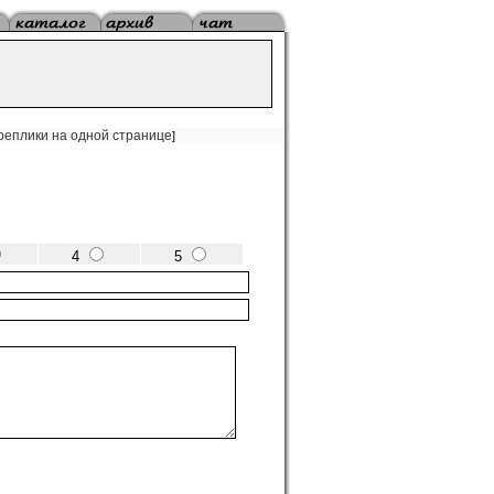
реплики на одной странице
]
4
5