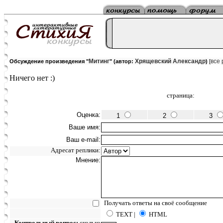
Митинг
Хрящевский Александр
все 
Обсуждение произведения "
" (автор:
)
[
Ничего нет :)
страница:
Оценка:
1
2
3
Ваше имя:
Ваш e-mail:
Адресат реплики:
Мнение:
Получать ответы на своё сообщение
TEXT |
HTML
Контрольный вопрос:
сколько