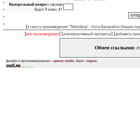
Контрольный вопрос:
сколько
будет 9 плюс 4?
[
к тексту произведения ""Mūsiškiai" - Рута Ванагайте (Наши) пе
[
] [
] [
все произведения
альтернативный просмотр
добавить про
Обмен ссылками:
Ж
Дизайн и программирование
-
aparus studio
.
Идея
-
negros
.